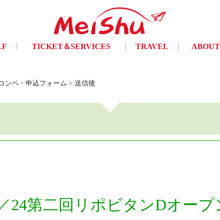
LF
TICKET＆SERVICES
TRAVEL
ABOUT
フ
チケット手配・及び各種サービス
トラベル
ご挨拶・会
プンコンペ・申込フォーム
>
送信後
／9／24第二回リポビタンDオー