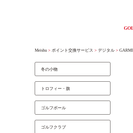
GO
ゴル
Meishu
>
ポイント交換サービス
>
デジタル
>
GARM
冬の小物
トロフィー・旗
ゴルフボール
ゴルフクラブ