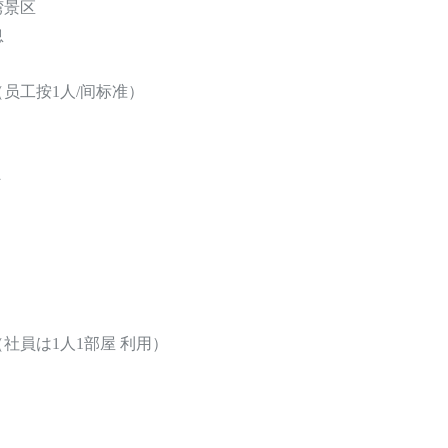
湾景区
息
（员工按1人/间标准）
へ
（社員は1人1部屋 利用）