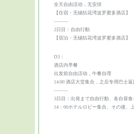
全天自由活动，无安排
【住宿・无锡拈花湾波罗蜜多酒店】
———
2日目：自由行動
【宿泊・无锡拈花湾波罗蜜多酒店】
D3：
酒店内早餐
出发前自由活动，午餐自理
14:00 酒店大堂集合，之后专用巴士
———
3日目：出発まで自由行動、各自昼食
14：00ホテルロビー集合、その後、