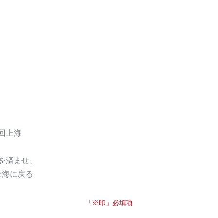
返回上海
を済ませ、
上海に戻る
「※印」必填项