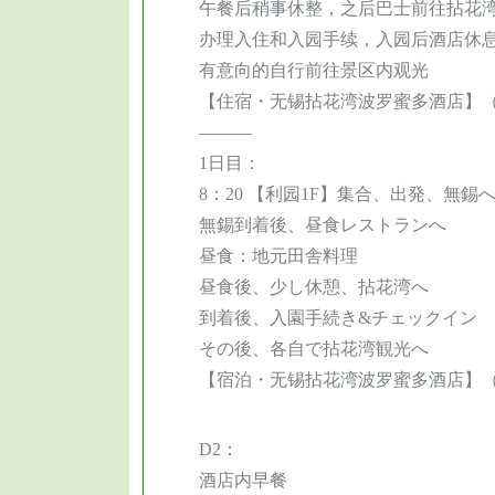
午餐后稍事休整，之后巴士前往拈花
办理入住和入园手续，入园后酒店休
有意向的自行前往景区内观光
【住宿・无锡拈花湾波罗蜜多酒店】
———
1日目：
8：20 【利园1F】集合、出発、無錫
無錫到着後、昼食レストランへ
昼食：地元田舎料理
昼食後、少し休憩、拈花湾へ
到着後、入園手続き&チェックイン
その後、各自で拈花湾観光へ
【宿泊・无锡拈花湾波罗蜜多酒店】
D2：
酒店内早餐