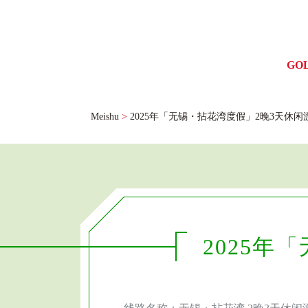
GO
ゴル
Meishu
>
2025年「无锡・拈花湾度假」2晚3天休闲
2025年
线路名称：无锡・拈花湾 2晚3天休闲