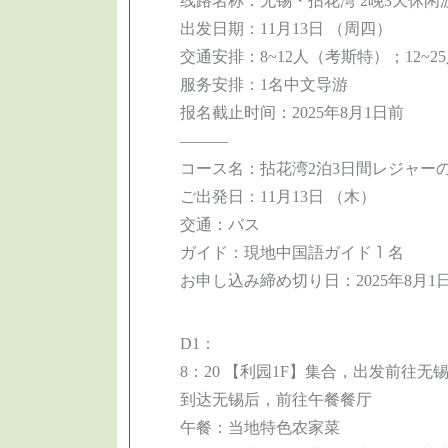
出发日期：11月13日 （周四）
交通安排：8~12人（考斯特）；12~2
服务安排：1名中文导游
报名截止时间：2025年8月1日前
———
コース名：拈花湾2泊3日間レジャー
ご出発日：11月13日 （木）
交通：バス
ガイド：現地中国語ガイド１名
お申し込み締め切り日：2025年8月1
D1：
8：20 【利园1F】集合，出发前往无
到达无锡后，前往午餐餐厅
午餐：当地特色农家菜