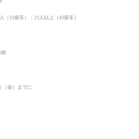
5人（33座车）；25人以上（45座车）
の旅
日 （金）までに
锡