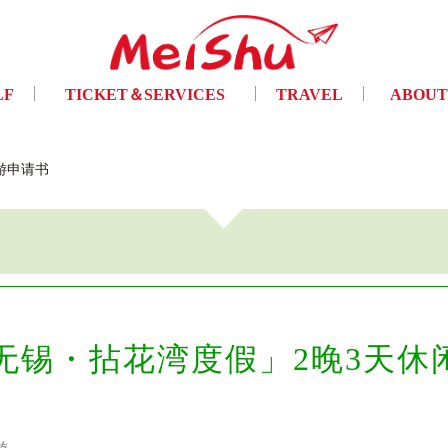
LF
TICKET＆SERVICES
TRAVEL
ABOUT
フ
チケット手配・及び各種サービス
トラベル
ご挨拶・会
游申请书
「无锡・拈花湾度假」2晚3天
游